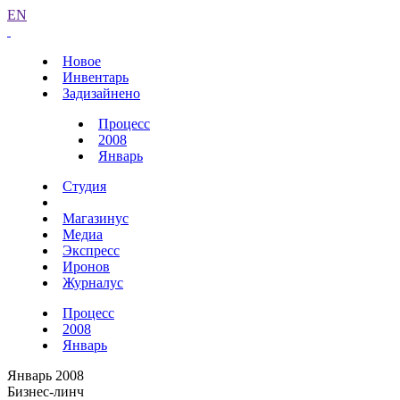
EN
Новое
Инвентарь
Задизайнено
Процесс
2008
Январь
Студия
Магазинус
Медиа
Экспресс
Иронов
Журналус
Процесс
2008
Январь
Январь 2008
Бизнес-линч