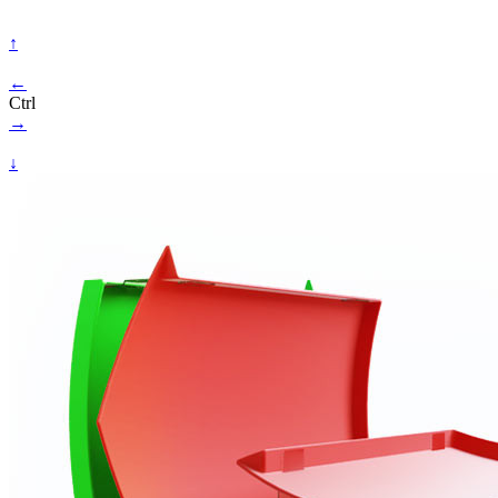
↑
←
Ctrl
→
↓