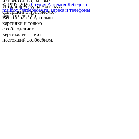
или что он под углом?
© 1995–2026
Студия Артемия Лебедева
И то, и другое, на мой вкус,
mailbox@artlebedev.ru
,
адреса и телефоны
совершенно приемлемо.
Заказать дизайн...
Вешать на стену только
картинки и только
с соблюдением
вертикалей — вот
настоящий долбоебизм.