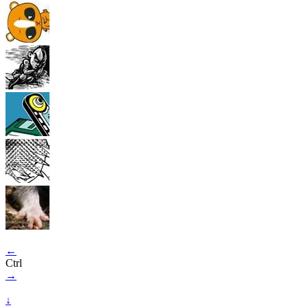
←
Ctrl
→
↓