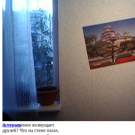
А что именно возмущает
интерьер
друзей? Что на стене паззл,