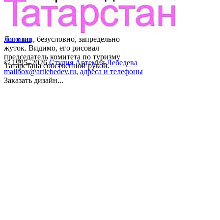
Логотип, безусловно, запредельно
логотип
жуток. Видимо, его рисовал
председатель комитета по туризму
© 1995–2026
Студия Артемия Лебедева
Татарстана собственной рукой.
mailbox@artlebedev.ru
,
адреса и телефоны
Заказать дизайн...