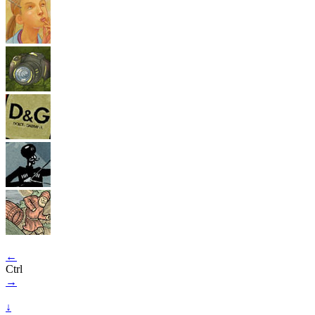
←
Ctrl
→
↓