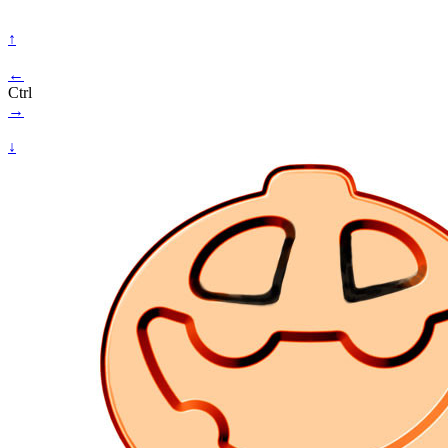
↑
←
Ctrl
→
↓