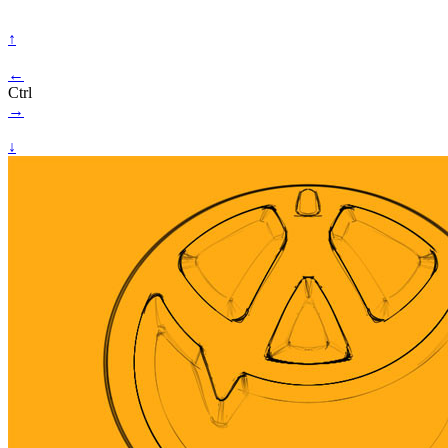
↑
←
Ctrl
→
↓