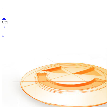
↑
←
Ctrl
→
↓