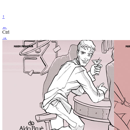
↑
←
Ctrl
→