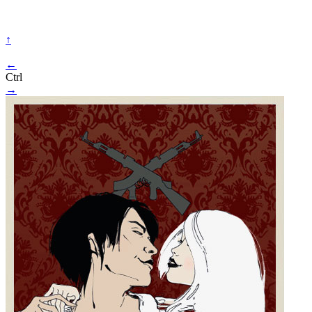
↑
←
Ctrl
→