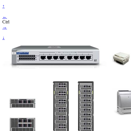
↑
←
Ctrl
→
↓