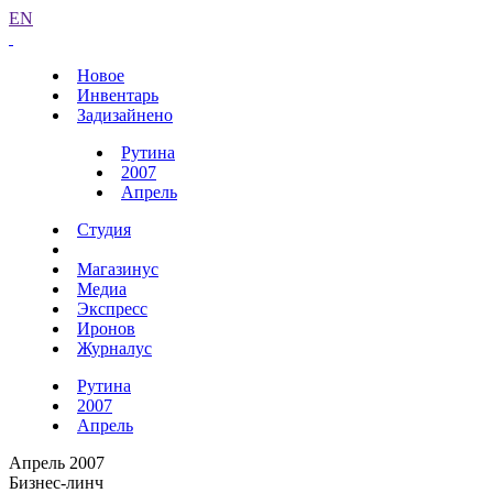
EN
Новое
Инвентарь
Задизайнено
Рутина
2007
Апрель
Студия
Магазинус
Медиа
Экспресс
Иронов
Журналус
Рутина
2007
Апрель
Апрель 2007
Бизнес-линч