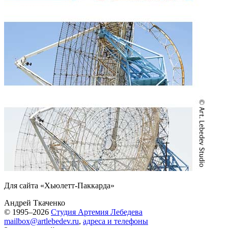
Для сайта «Хьюлетт-Паккарда»
Андрей Ткаченко
© 1995–2026
Студия Артемия Лебедева
mailbox@artlebedev.ru
,
адреса и телефоны