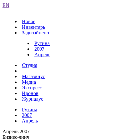
EN
Новое
Инвентарь
Задизайнено
Рутина
2007
Апрель
Студия
Магазинус
Медиа
Экспресс
Иронов
Журналус
Рутина
2007
Апрель
Апрель 2007
Бизнес-линч