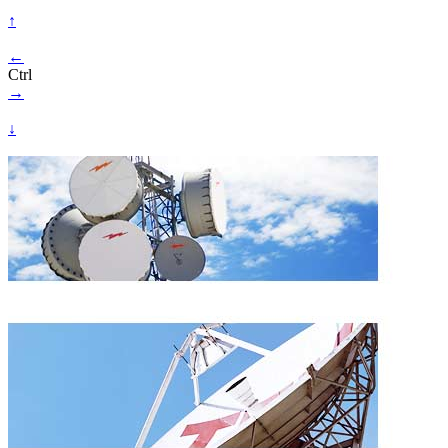
↑
←
Ctrl
→
↓