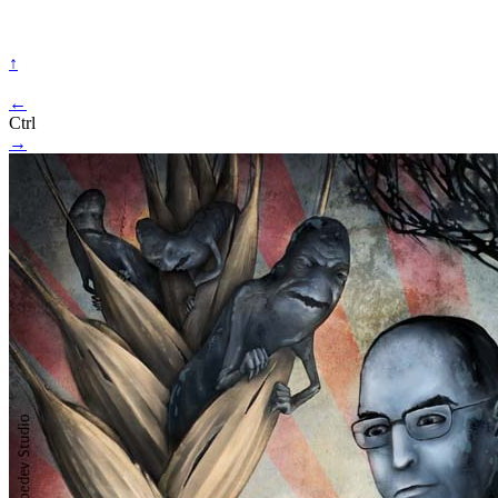
↑
←
Ctrl
→