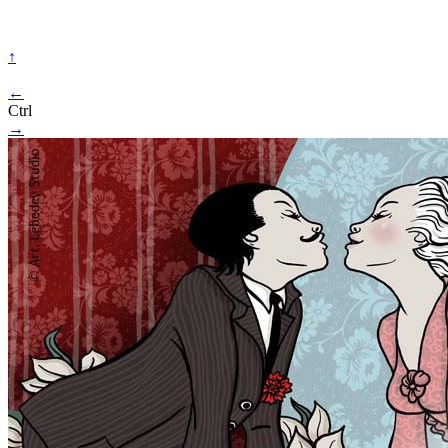
↑
←
Ctrl
→