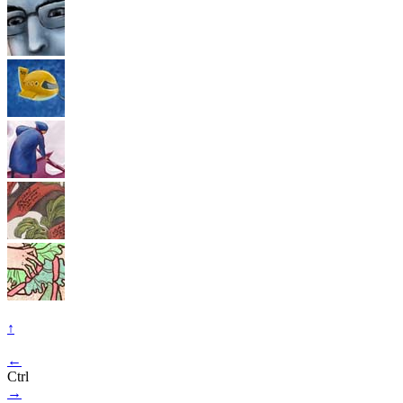
↑
←
Ctrl
→