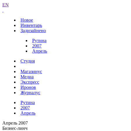
EN
Новое
Инвентарь
Задизайнено
Рутина
2007
Апрель
Студия
Магазинус
Медиа
Экспресс
Иронов
Журналус
Рутина
2007
Апрель
Апрель 2007
Бизнес-линч