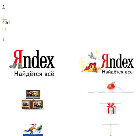
↑
←
Ctrl
→
↓