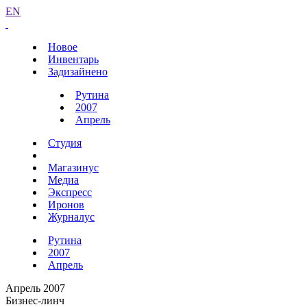
EN
Новое
Инвентарь
Задизайнено
Рутина
2007
Апрель
Студия
Магазинус
Медиа
Экспресс
Иронов
Журналус
Рутина
2007
Апрель
Апрель 2007
Бизнес-линч