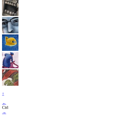
↑
←
Ctrl
→