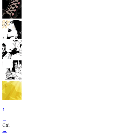
↑
←
Ctrl
→