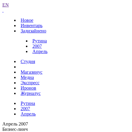
EN
Новое
Инвентарь
Задизайнено
Рутина
2007
Апрель
Студия
Магазинус
Медиа
Экспресс
Иронов
Журналус
Рутина
2007
Апрель
Апрель 2007
Бизнес-линч