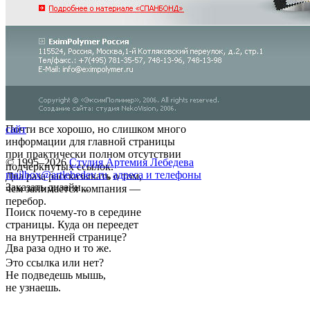
Почти все хорошо, но слишком много
сайт
информации для главной страницы
при практически полном отсутствии
© 1995–2026
Студия Артемия Лебедева
подчеркнутых ссылок.
mailbox@artlebedev.ru
,
адреса и телефоны
Два раза рассказывать о том,
Заказать дизайн...
чем занимается компания —
перебор.
Поиск почему-то в середине
страницы. Куда он переедет
на внутренней странице?
Два раза одно и то же.
Это ссылка или нет?
Не подведешь мышь,
не узнаешь.