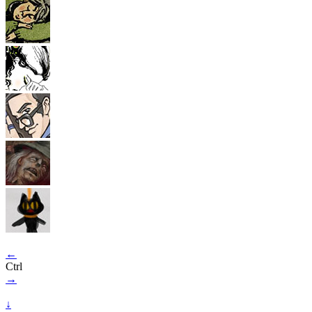
←
Ctrl
→
↓