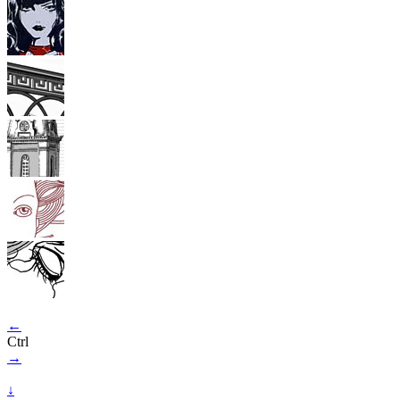
←
Ctrl
→
↓