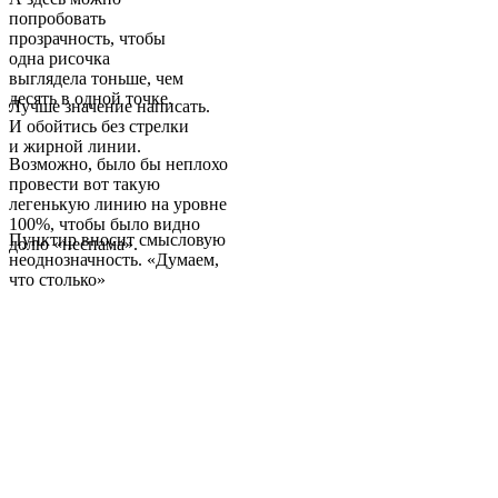
попробовать
прозрачность, чтобы
одна рисочка
выглядела тоньше, чем
десять в одной точке.
Лучше значение написать.
И обойтись без стрелки
и жирной линии.
Возможно, было бы неплохо
провести вот такую
легенькую линию на уровне
100%, чтобы было видно
Пунктир вносит смысловую
долю «неспама».
неоднозначность. «Думаем,
что столько»