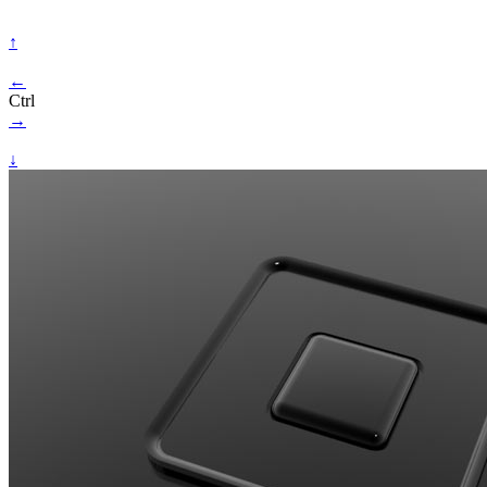
↑
←
Ctrl
→
↓