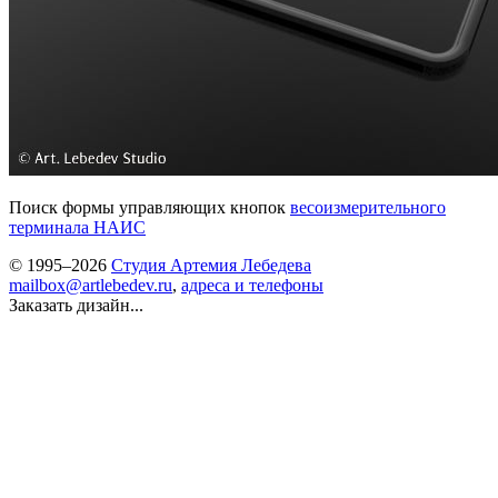
Поиск формы управляющих кнопок
весоизмерительного
терминала НАИС
© 1995–2026
Студия Артемия Лебедева
mailbox@artlebedev.ru
,
адреса и телефоны
Заказать дизайн...