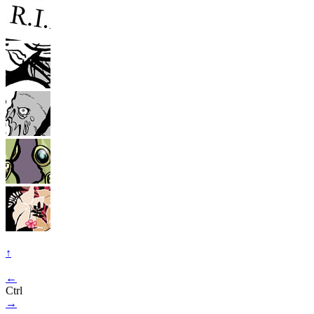
↑
←
Ctrl
→