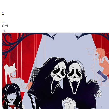
↑
←
Ctrl
→