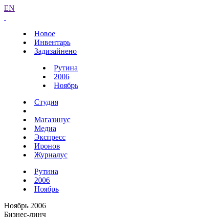
EN
Новое
Инвентарь
Задизайнено
Рутина
2006
Ноябрь
Студия
Магазинус
Медиа
Экспресс
Иронов
Журналус
Рутина
2006
Ноябрь
Ноябрь 2006
Бизнес-линч