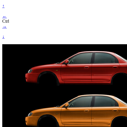
↑
←
Ctrl
→
↓