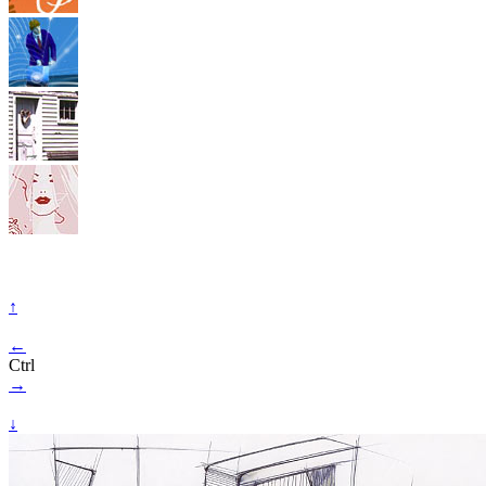
↑
←
Ctrl
→
↓