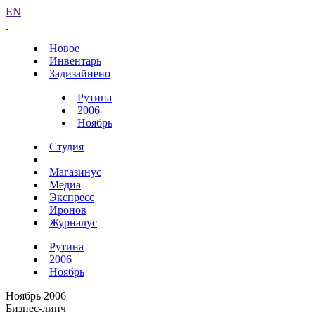
EN
Новое
Инвентарь
Задизайнено
Рутина
2006
Ноябрь
Студия
Магазинус
Медиа
Экспресс
Иронов
Журналус
Рутина
2006
Ноябрь
Ноябрь 2006
Бизнес-линч