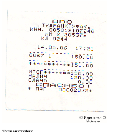
Тудранктуфак