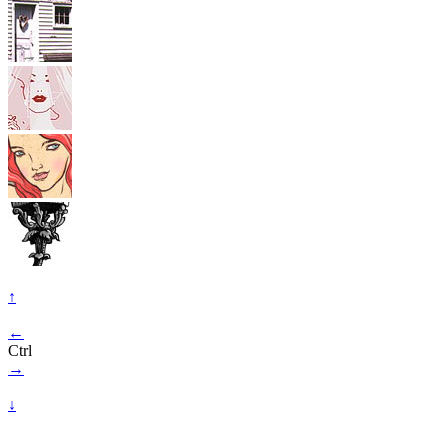
↑
←
Ctrl
→
↓