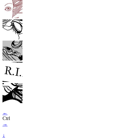
←
Ctrl
→
↓