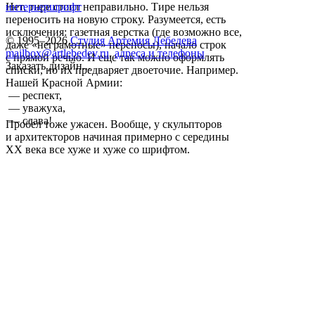
Нет, тире стоит неправильно. Тире нельзя
интерьер
шрифт
переносить на новую строку. Разумеется, есть
исключения: газетная верстка (где возможно все,
© 1995–2026
Студия Артемия Лебедева
даже «неграмотные» переносы), начало строк
mailbox@artlebedev.ru
,
адреса и телефоны
с прямой речью. И еще так можно оформлять
Заказать дизайн...
списки, но их предваряет двоеточие. Например.
Нашей Красной Армии:
— респект,
— уважуха,
— слава!
Пробел тоже ужасен. Вообще, у скульпторов
и архитекторов начиная примерно с середины
XX века все хуже и хуже со шрифтом.