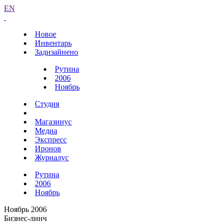
EN
Новое
Инвентарь
Задизайнено
Рутина
2006
Ноябрь
Студия
Магазинус
Медиа
Экспресс
Иронов
Журналус
Рутина
2006
Ноябрь
Ноябрь 2006
Бизнес-линч