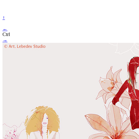
↑
←
Ctrl
→