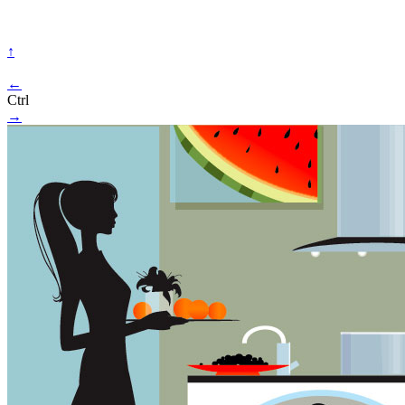
↑
←
Ctrl
→