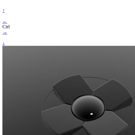
↑
←
Ctrl
→
↓