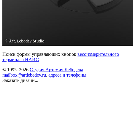
Поиск формы управляющих кнопок
весоизмерительного
терминала НАИС
© 1995–2026
Студия Артемия Лебедева
mailbox@artlebedev.ru
,
адреса и телефоны
Заказать дизайн...