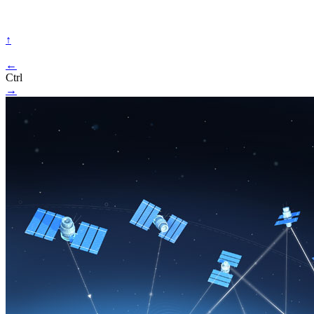
↑
←
Ctrl
→