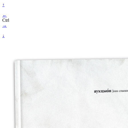
↑
←
Ctrl
→
↓