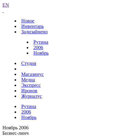
EN
Новое
Инвентарь
Задизайнено
Рутина
2006
Ноябрь
Студия
Магазинус
Медиа
Экспресс
Иронов
Журналус
Рутина
2006
Ноябрь
Ноябрь 2006
Бизнес-линч