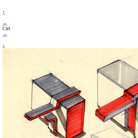
↑
←
Ctrl
→
↓