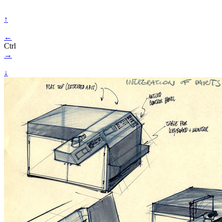
↑
←
Ctrl
→
↓