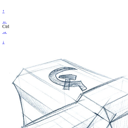
↑
←
Ctrl
→
↓