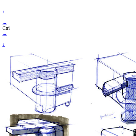
↑
←
Ctrl
→
↓