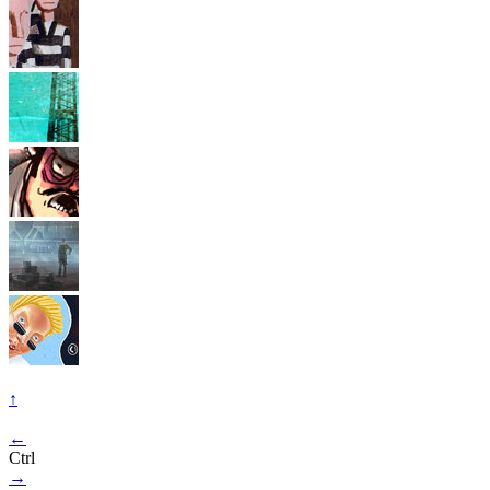
↑
←
Ctrl
→