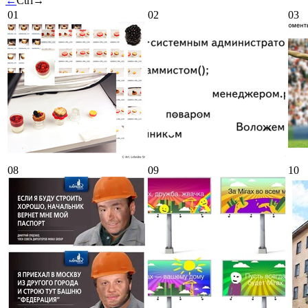
←
Ctrl
→
01
02
03
08
09
10