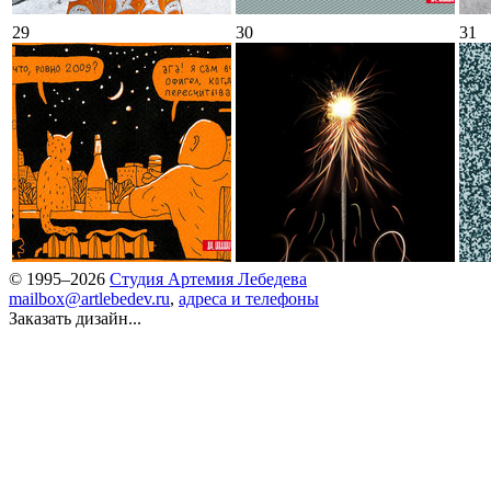
29
30
31
© 1995–2026
Студия Артемия Лебедева
mailbox@artlebedev.ru
,
адреса и телефоны
Заказать дизайн...