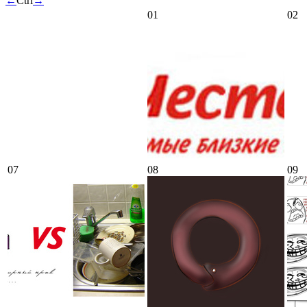
←
Ctrl
→
01
02
07
08
09