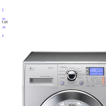
↑
←
Ctrl
→
↓