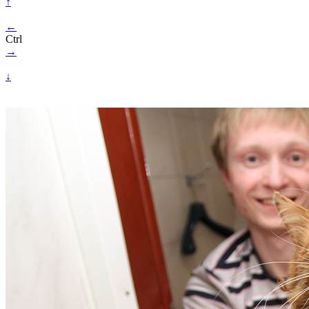
↑
←
Ctrl
→
↓