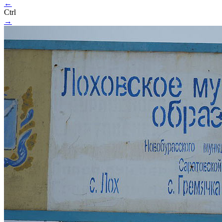
←
Ctrl
→