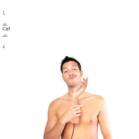
↑
←
Ctrl
→
↓