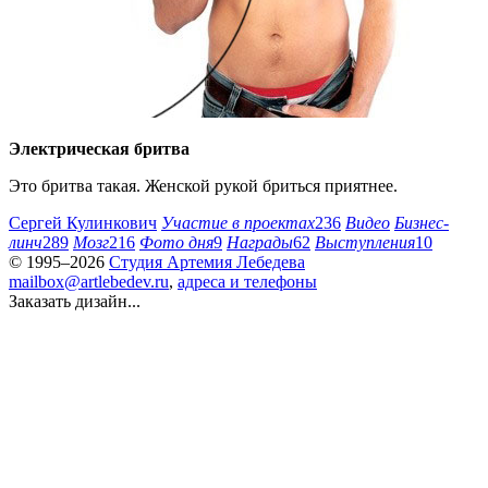
Электрическая бритва
Это бритва такая. Женской рукой бриться приятнее.
Сергей Кулинкович
Участие в проектах
236
Видео
Бизнес-
линч
289
Мозг
216
Фото дня
9
Награды
62
Выступления
10
© 1995–2026
Студия Артемия Лебедева
mailbox@artlebedev.ru
,
адреса и телефоны
Заказать дизайн...