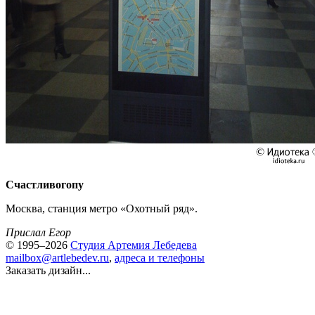
Счастливогопу
Москва, станция метро «Охотный ряд».
Прислал Егор
© 1995–2026
Студия Артемия Лебедева
mailbox@artlebedev.ru
,
адреса и телефоны
Заказать дизайн...