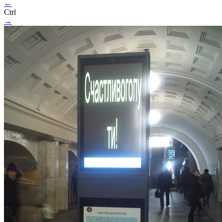
←
Ctrl
→