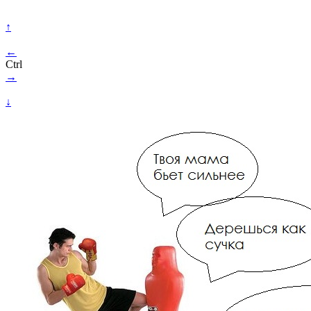
↑
←
Ctrl
→
↓