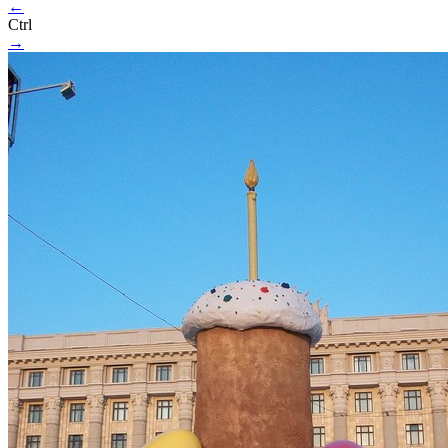
←
Ctrl
→