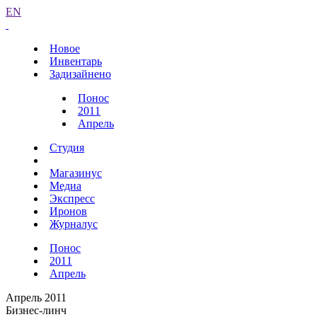
EN
Новое
Инвентарь
Задизайнено
Понос
2011
Апрель
Студия
Магазинус
Медиа
Экспресс
Иронов
Журналус
Понос
2011
Апрель
Апрель 2011
Бизнес-линч