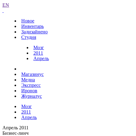
EN
Новое
Инвентарь
Задизайнено
Студия
Мозг
2011
Апрель
Магазинус
Медиа
Экспресс
Иронов
Журналус
Мозг
2011
Апрель
Апрель 2011
Бизнес-линч